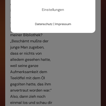
der Gärtnermeister
Einstellungen
innerhalb von zehn
Jahren anlegte? Und die
schönen
|
Datenschutz
Impressum
Pergamentrollen in
meiner Bibliothek?
„Beschämt mußte der
junge Man zugeben,
dass er nichts von
alledem gesehen hatte,
weil seine ganze
Aufmerksamkeit dem
Teelöffel mit dem Öl
gegolten hatte, das ihm
anvertraut worden war.“
Also, dann zieh noch
einmal los und schau dir