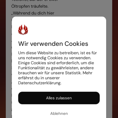
Öltropfen träufelte.
„Während du dich hier
umsiehtst, halte den
Löffel, ohne dabei das Öl
auszuschütten.“ Der
Jüngling stieg treppauf
Wir verwenden Cookies
und treppab, ohne den
Um diese Website zu betreiben, ist es für
Blick von dem Löffel zu
uns notwendig Cookies zu verwenden.
lösen. Nach zwei
Einige Cookies sind erforderlich, um die
Funktionalität zu gewährleisten, andere
Stunden erschien er
brauchen wir für unsere Statistik. Mehr
wieder vor dem Weisen.
erfährst du in unserer
„Na, fragte dieser,“ hast
Datenschutzerklärung.
du die kostbaren
Perserteppiche in
Alles zulassen
meinem Eßzimmer
gesehen? Und den
Ablehnen
prachtvollen Park, den