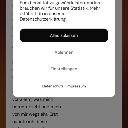
Funktionalität zu gewährleisten, andere
Lachen bringen – und
brauchen wir für unsere Statistik. Mehr
ich tue sie auf meine
erfährst du in unserer
Datenschutzerklärung.
Weise und in meinem
Rhytmus. Heute nenne
Alles zulassen
ich das „Einfachheit“.
6. Selbstliebe
Ablehnen
Als ich mich selbst zu
lieben begann, befreite
Einstellungen
ich mich von allem, was
nicht gesund ist für mich
– Nahrung, Menschen,
|
Datenschutz
Impressum
Dinge, Situationen – und
vor allem, was mich
herunterzieht und mich
von mir wegzieht. Erst
nannte ich diese