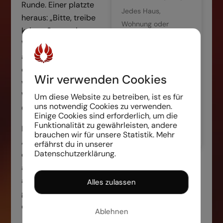
Runde. Einer platzte
Jedes Haus,
heraus: „Bitte, treibe
Wohnung oder
keinen Spott mit uns.
Grundstück speichert
Was du sagst, tun wir
Energie, die aus
auch. Wir schlafen,
negativen und
essen und gehen. Aber
positiven Energien
Wir verwenden Cookies
wir sind nicht glücklich.
resultieren. Ein Haus
Was ist also dein
Um diese Website zu betreiben, ist es für
ist wie ein
uns notwendig Cookies zu verwenden.
Geheimnis?“
Lebewesen.
Einige Cookies sind erforderlich, um die
Funktionalität zu gewährleisten, andere
Es kam die gleiche
Weiterlesen
brauchen wir für unsere Statistik. Mehr
Antwort: „Wenn ich liege,
erfährst du in unserer
Datenschutzerklärung.
dann liege ich. Wenn ich
aufstehe, dann stehe ich
auf. Wenn ich gehe, dann
Alles zulassen
gehe ich und wenn ich
esse, dann esse ich.“
Ablehnen