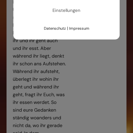
Die Unruhe und den
Unmut der Suchenden
Einstellungen
spürend fügte der
Meister nach einer Weile
|
Datenschutz
Impressum
hinzu: „Sicher liegt auch
ihr und ihr geht auch
und ihr esst. Aber
während ihr liegt, denkt
ihr schon ans Aufstehen.
Während ihr aufsteht,
überlegt ihr wohin ihr
geht und während ihr
geht, fragt ihr Euch, was
ihr essen werdet. So
sind eure Gedanken
ständig woanders und
nicht da, wo ihr gerade